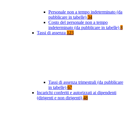
Personale non a tempo indeterminato (da
pubblicare in tabelle)
34
Costo del personale non a tempo
indeterminato (da pubblicare in tabelle)
8
Tassi di assenza
123
Tassi di assenza trimestrali (da pubblicare
in tabelle)
67
Incarichi conferiti e autorizzati ai dipendenti
(dirigenti e non dirigenti)
48