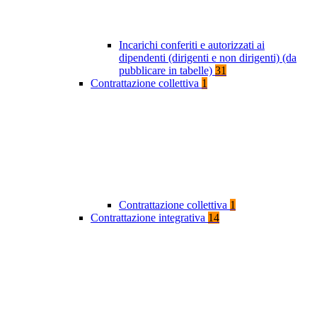
Incarichi conferiti e autorizzati ai
dipendenti (dirigenti e non dirigenti) (da
pubblicare in tabelle)
31
Contrattazione collettiva
1
Contrattazione collettiva
1
Contrattazione integrativa
14