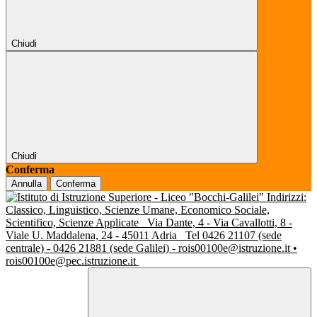
Chiudi
Chiudi
Conferma
Annulla
Conferma
Indirizzi:
Classico, Linguistico, Scienze Umane, Economico Sociale,
Scientifico, Scienze Applicate
Via Dante, 4 - Via Cavallotti, 8 -
Viale U. Maddalena, 24 - 45011 Adria
Tel 0426 21107 (sede
centrale) - 0426 21881 (sede Galilei) - rois00100e@istruzione.it •
rois00100e@pec.istruzione.it