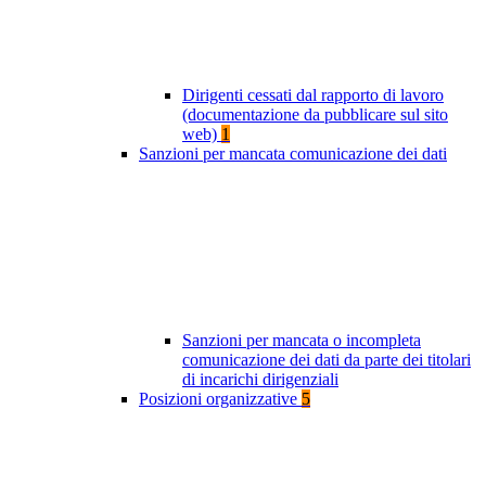
Dirigenti cessati dal rapporto di lavoro
(documentazione da pubblicare sul sito
web)
1
Sanzioni per mancata comunicazione dei dati
Sanzioni per mancata o incompleta
comunicazione dei dati da parte dei titolari
di incarichi dirigenziali
Posizioni organizzative
5