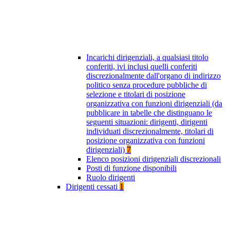
Incarichi dirigenziali, a qualsiasi titolo
conferiti, ivi inclusi quelli conferiti
discrezionalmente dall'organo di indirizzo
politico senza procedure pubbliche di
selezione e titolari di posizione
organizzativa con funzioni dirigenziali (da
pubblicare in tabelle che distinguano le
seguenti situazioni: dirigenti, dirigenti
individuati discrezionalmente, titolari di
posizione organizzativa con funzioni
dirigenziali)
7
Elenco posizioni dirigenziali discrezionali
Posti di funzione disponibili
Ruolo dirigenti
Dirigenti cessati
1