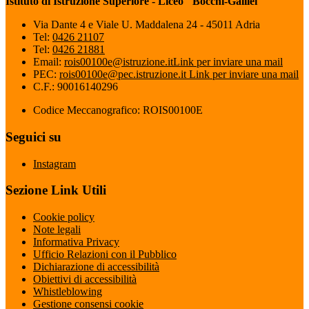
Istituto di Istruzione Superiore - Liceo "Bocchi-Galilei"
Via Dante 4 e Viale U. Maddalena 24 - 45011 Adria
Tel:
0426 21107
Tel:
0426 21881
Email:
rois00100e@istruzione.it
Link per inviare una mail
PEC:
rois00100e@pec.istruzione.it
Link per inviare una mail
C.F.: 90016140296
Codice Meccanografico: ROIS00100E
Seguici su
Instagram
Sezione Link Utili
Cookie policy
Note legali
Informativa Privacy
Ufficio Relazioni con il Pubblico
Dichiarazione di accessibilità
Obiettivi di accessibilità
Whistleblowing
Gestione consensi cookie