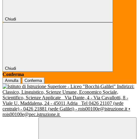
Chiudi
Chiudi
Conferma
Annulla
Conferma
Indirizzi:
Classico, Linguistico, Scienze Umane, Economico Sociale,
Scientifico, Scienze Applicate
Via Dante, 4 - Via Cavallotti, 8 -
Viale U. Maddalena, 24 - 45011 Adria
Tel 0426 21107 (sede
centrale) - 0426 21881 (sede Galilei) - rois00100e@istruzione.it •
rois00100e@pec.istruzione.it