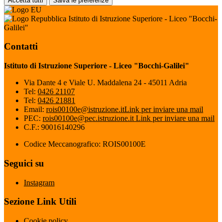
Accetta tutti
Salva le preferenze
Istituto di Istruzione Superiore - Liceo "Bocchi-
Galilei"
Contatti
Istituto di Istruzione Superiore - Liceo "Bocchi-Galilei"
Via Dante 4 e Viale U. Maddalena 24 - 45011 Adria
Tel:
0426 21107
Tel:
0426 21881
Email:
rois00100e@istruzione.it
Link per inviare una mail
PEC:
rois00100e@pec.istruzione.it
Link per inviare una mail
C.F.: 90016140296
Codice Meccanografico: ROIS00100E
Seguici su
Instagram
Sezione Link Utili
Cookie policy