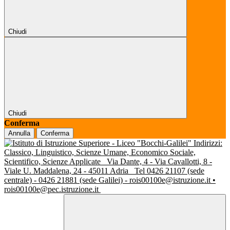
Chiudi
Chiudi
Conferma
Annulla
Conferma
Indirizzi:
Classico, Linguistico, Scienze Umane, Economico Sociale,
Scientifico, Scienze Applicate
Via Dante, 4 - Via Cavallotti, 8 -
Viale U. Maddalena, 24 - 45011 Adria
Tel 0426 21107 (sede
centrale) - 0426 21881 (sede Galilei) - rois00100e@istruzione.it •
rois00100e@pec.istruzione.it