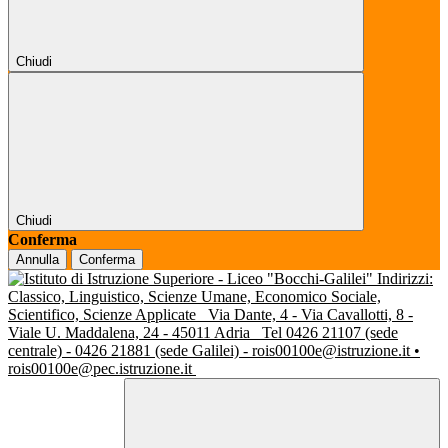
Chiudi
Chiudi
Conferma
Annulla
Conferma
Indirizzi:
Classico, Linguistico, Scienze Umane, Economico Sociale,
Scientifico, Scienze Applicate
Via Dante, 4 - Via Cavallotti, 8 -
Viale U. Maddalena, 24 - 45011 Adria
Tel 0426 21107 (sede
centrale) - 0426 21881 (sede Galilei) - rois00100e@istruzione.it •
rois00100e@pec.istruzione.it