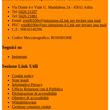
Via Dante 4 e Viale U. Maddalena 24 - 45011 Adria
Tel:
0426 21107
Tel:
0426 21881
Email:
rois00100e@istruzione.it
Link per inviare una mail
PEC:
rois00100e@pec.istruzione.it
Link per inviare una mail
C.F.: 90016140296
Codice Meccanografico: ROIS00100E
Seguici su
Instagram
Sezione Link Utili
Cookie policy
Note legali
Informativa Privacy
Ufficio Relazioni con il Pubblico
Dichiarazione di accessibilità
Obiettivi di accessibilità
Whistleblowing
Gestione consensi cookie