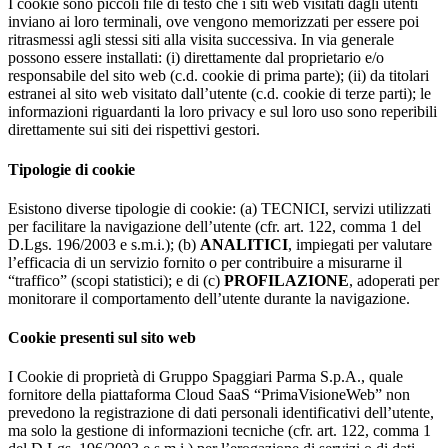
I cookie sono piccoli file di testo che i siti web visitati dagli utenti
inviano ai loro terminali, ove vengono memorizzati per essere poi
ritrasmessi agli stessi siti alla visita successiva. In via generale
possono essere installati: (i) direttamente dal proprietario e/o
responsabile del sito web (c.d. cookie di prima parte); (ii) da titolari
estranei al sito web visitato dall’utente (c.d. cookie di terze parti); le
informazioni riguardanti la loro privacy e sul loro uso sono reperibili
direttamente sui siti dei rispettivi gestori.
Tipologie di cookie
Esistono diverse tipologie di cookie: (a) TECNICI, servizi utilizzati
per facilitare la navigazione dell’utente (cfr. art. 122, comma 1 del
D.Lgs. 196/2003 e s.m.i.); (b)
ANALITICI
, impiegati per valutare
l’efficacia di un servizio fornito o per contribuire a misurarne il
“traffico” (scopi statistici); e di (c)
PROFILAZIONE
, adoperati per
monitorare il comportamento dell’utente durante la navigazione.
Cookie presenti sul sito web
I Cookie di proprietà di Gruppo Spaggiari Parma S.p.A., quale
fornitore della piattaforma Cloud SaaS “PrimaVisioneWeb” non
prevedono la registrazione di dati personali identificativi dell’utente,
ma solo la gestione di informazioni tecniche (cfr. art. 122, comma 1