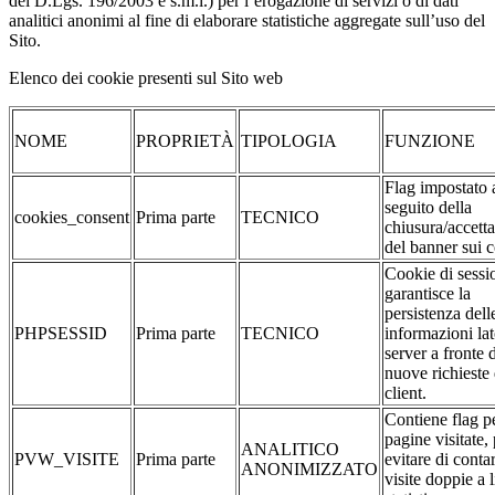
del D.Lgs. 196/2003 e s.m.i.) per l’erogazione di servizi o di dati
analitici anonimi al fine di elaborare statistiche aggregate sull’uso del
Sito.
Elenco dei cookie presenti sul Sito web
NOME
PROPRIETÀ
TIPOLOGIA
FUNZIONE
Flag impostato 
seguito della
cookies_consent
Prima parte
TECNICO
chiusura/accett
del banner sui 
Cookie di sessi
garantisce la
persistenza dell
PHPSESSID
Prima parte
TECNICO
informazioni la
server a fronte 
nuove richieste 
client.
Contiene flag pe
pagine visitate,
ANALITICO
PVW_VISITE
Prima parte
evitare di conta
ANONIMIZZATO
visite doppie a l