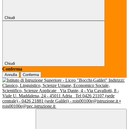
Chiudi
Chiudi
Conferma
Annulla
Conferma
Indirizzi:
Classico, Linguistico, Scienze Umane, Economico Sociale,
Scientifico, Scienze Applicate
Via Dante, 4 - Via Cavallotti, 8 -
Viale U. Maddalena, 24 - 45011 Adria
Tel 0426 21107 (sede
centrale) - 0426 21881 (sede Galilei) - rois00100e@istruzione.it •
rois00100e@pec.istruzione.it