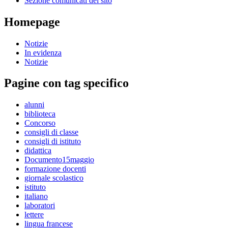
Sezione comunicati del sito
Homepage
Notizie
In evidenza
Notizie
Pagine con tag specifico
alunni
biblioteca
Concorso
consigli di classe
consigli di istituto
didattica
Documento15maggio
formazione docenti
giornale scolastico
istituto
italiano
laboratori
lettere
lingua francese