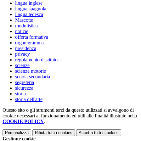
lingua inglese
lingua spagnola
lingua tedesca
Mascotte
modulistica
notizie
offerta formativa
organigramma
presidenza
privacy
regolamento d'istituto
scienze
scienze motorie
scuola secondaria
segreteria
sicurezza
storia
storia dell'arte
Questo sito o gli strumenti terzi da questo utilizzati si avvalgono di
cookie necessari al funzionamento ed utili alle finalità illustrate nella
COOKIE POLICY
.
Personalizza
Rifiuta tutti
i cookies
Accetta tutti
i cookies
Gestione cookie