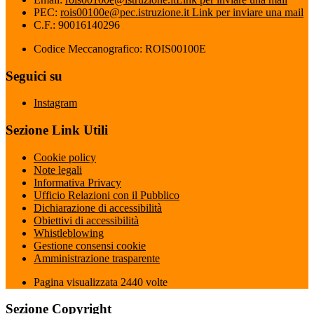
PEC:
rois00100e@pec.istruzione.it
Link per inviare una mail
C.F.: 90016140296
Codice Meccanografico: ROIS00100E
Seguici su
Instagram
Sezione Link Utili
Cookie policy
Note legali
Informativa Privacy
Ufficio Relazioni con il Pubblico
Dichiarazione di accessibilità
Obiettivi di accessibilità
Whistleblowing
Gestione consensi cookie
Amministrazione trasparente
Pagina visualizzata
2440
volte
Sezione Copyright