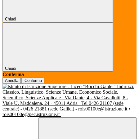
Chiudi
Chiudi
Conferma
Annulla
Conferma
Indirizzi:
Classico, Linguistico, Scienze Umane, Economico Sociale,
Scientifico, Scienze Applicate
Via Dante, 4 - Via Cavallotti, 8 -
Viale U. Maddalena, 24 - 45011 Adria
Tel 0426 21107 (sede
centrale) - 0426 21881 (sede Galilei) - rois00100e@istruzione.it •
rois00100e@pec.istruzione.it