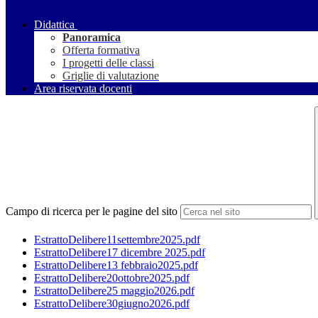
Didattica
Panoramica
Offerta formativa
I progetti delle classi
Griglie di valutazione
Area riservata docenti
Campo di ricerca per le pagine del sito
EstrattoDelibere11settembre2025.pdf
EstrattoDelibere17 dicembre 2025.pdf
EstrattoDelibere13 febbraio2025.pdf
EstrattoDelibere20ottobre2025.pdf
EstrattoDelibere25 maggio2026.pdf
EstrattoDelibere30giugno2026.pdf