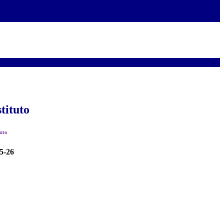
stituto
tuto
5-26