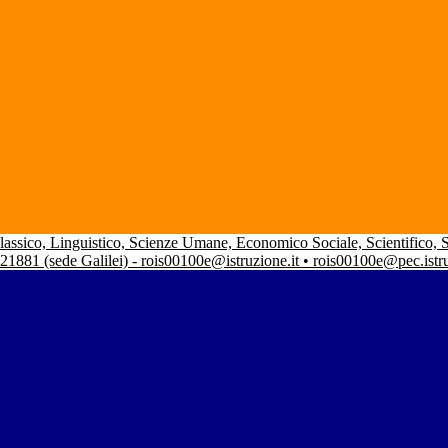
 Classico, Linguistico, Scienze Umane, Economico Sociale, Scientifico,
 21881 (sede Galilei) - rois00100e@istruzione.it • rois00100e@pec.istr