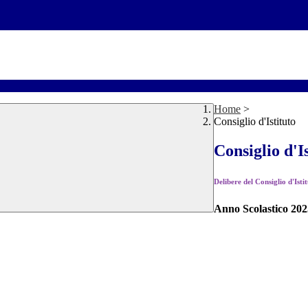
Home
>
Consiglio d'Istituto
Consiglio d'I
Delibere del Consiglio d'Isti
Anno Scolastico 202