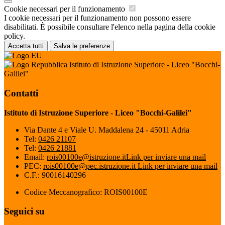
Cookie necessari per il funzionamento
I cookie necessari per il funzionamento non possono essere
disabilitati. È possibile consultare l'elenco nella pagina della cookie
policy.
Accetta tutti
Salva le preferenze
Istituto di Istruzione Superiore - Liceo "Bocchi-
Galilei"
Contatti
Istituto di Istruzione Superiore - Liceo "Bocchi-Galilei"
Via Dante 4 e Viale U. Maddalena 24 - 45011 Adria
Tel:
0426 21107
Tel:
0426 21881
Email:
rois00100e@istruzione.it
Link per inviare una mail
PEC:
rois00100e@pec.istruzione.it
Link per inviare una mail
C.F.: 90016140296
Codice Meccanografico: ROIS00100E
Seguici su