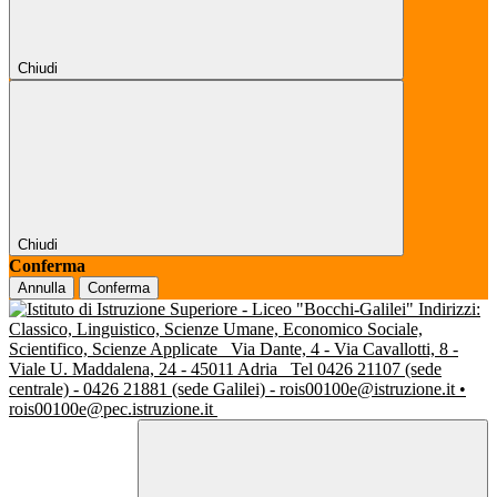
Chiudi
Chiudi
Conferma
Annulla
Conferma
Indirizzi:
Classico, Linguistico, Scienze Umane, Economico Sociale,
Scientifico, Scienze Applicate
Via Dante, 4 - Via Cavallotti, 8 -
Viale U. Maddalena, 24 - 45011 Adria
Tel 0426 21107 (sede
centrale) - 0426 21881 (sede Galilei) - rois00100e@istruzione.it •
rois00100e@pec.istruzione.it