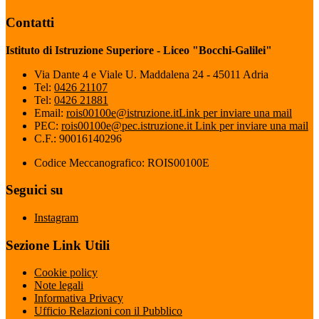
Contatti
Istituto di Istruzione Superiore - Liceo "Bocchi-Galilei"
Via Dante 4 e Viale U. Maddalena 24 - 45011 Adria
Tel:
0426 21107
Tel:
0426 21881
Email:
rois00100e@istruzione.it
Link per inviare una mail
PEC:
rois00100e@pec.istruzione.it
Link per inviare una mail
C.F.: 90016140296
Codice Meccanografico: ROIS00100E
Seguici su
Instagram
Sezione Link Utili
Cookie policy
Note legali
Informativa Privacy
Ufficio Relazioni con il Pubblico