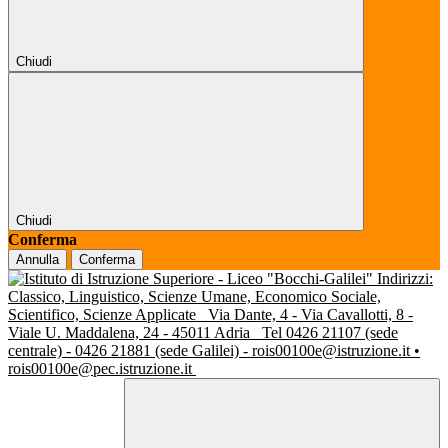
Chiudi
Chiudi
Conferma
Annulla
Conferma
Indirizzi:
Classico, Linguistico, Scienze Umane, Economico Sociale,
Scientifico, Scienze Applicate
Via Dante, 4 - Via Cavallotti, 8 -
Viale U. Maddalena, 24 - 45011 Adria
Tel 0426 21107 (sede
centrale) - 0426 21881 (sede Galilei) - rois00100e@istruzione.it •
rois00100e@pec.istruzione.it