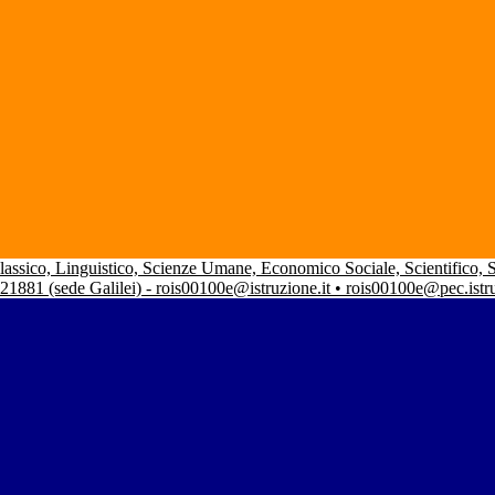
 Classico, Linguistico, Scienze Umane, Economico Sociale, Scientifico,
 21881 (sede Galilei) - rois00100e@istruzione.it • rois00100e@pec.istr