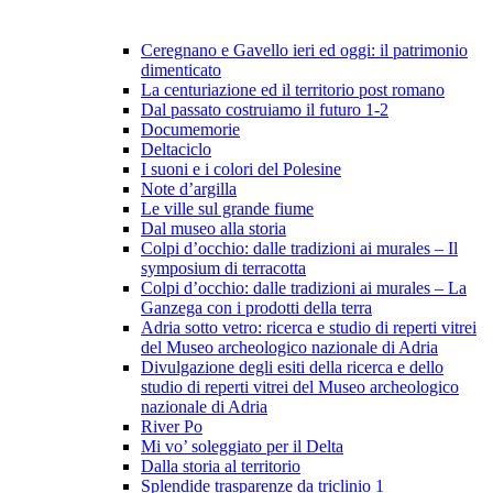
Ceregnano e Gavello ieri ed oggi: il patrimonio
dimenticato
La centuriazione ed il territorio post romano
Dal passato costruiamo il futuro 1-2
Documemorie
Deltaciclo
I suoni e i colori del Polesine
Note d’argilla
Le ville sul grande fiume
Dal museo alla storia
Colpi d’occhio: dalle tradizioni ai murales – Il
symposium di terracotta
Colpi d’occhio: dalle tradizioni ai murales – La
Ganzega con i prodotti della terra
Adria sotto vetro: ricerca e studio di reperti vitrei
del Museo archeologico nazionale di Adria
Divulgazione degli esiti della ricerca e dello
studio di reperti vitrei del Museo archeologico
nazionale di Adria
River Po
Mi vo’ soleggiato per il Delta
Dalla storia al territorio
Splendide trasparenze da triclinio 1