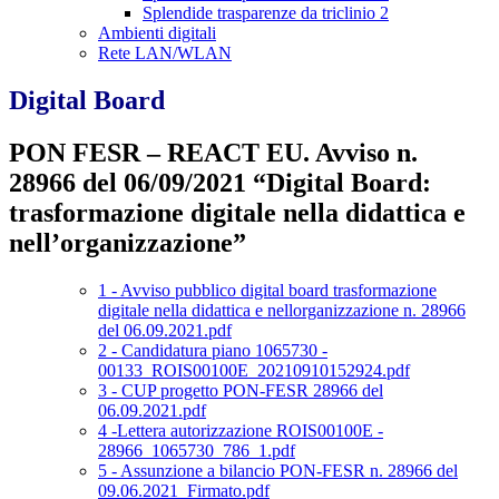
Splendide trasparenze da triclinio 2
Ambienti digitali
Rete LAN/WLAN
Digital Board
PON FESR – REACT EU. Avviso n.
28966 del 06/09/2021 “Digital Board:
trasformazione digitale nella didattica e
nell’organizzazione”
1 - Avviso pubblico digital board trasformazione
digitale nella didattica e nellorganizzazione n. 28966
del 06.09.2021.pdf
2 - Candidatura piano 1065730 -
00133_ROIS00100E_20210910152924.pdf
3 - CUP progetto PON-FESR 28966 del
06.09.2021.pdf
4 -Lettera autorizzazione ROIS00100E -
28966_1065730_786_1.pdf
5 - Assunzione a bilancio PON-FESR n. 28966 del
09.06.2021_Firmato.pdf