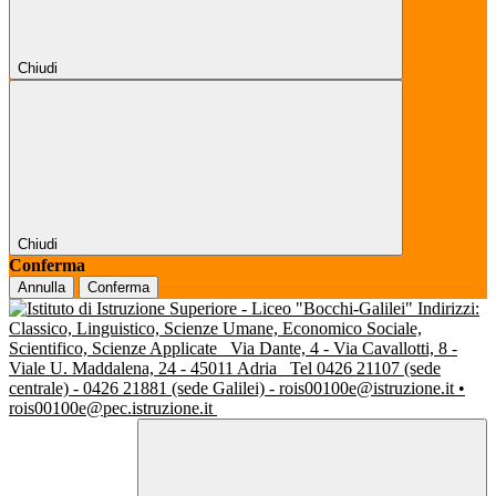
Chiudi
Chiudi
Conferma
Annulla
Conferma
Indirizzi:
Classico, Linguistico, Scienze Umane, Economico Sociale,
Scientifico, Scienze Applicate
Via Dante, 4 - Via Cavallotti, 8 -
Viale U. Maddalena, 24 - 45011 Adria
Tel 0426 21107 (sede
centrale) - 0426 21881 (sede Galilei) - rois00100e@istruzione.it •
rois00100e@pec.istruzione.it