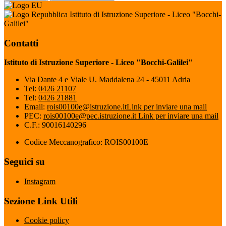
Istituto di Istruzione Superiore - Liceo "Bocchi-
Galilei"
Contatti
Istituto di Istruzione Superiore - Liceo "Bocchi-Galilei"
Via Dante 4 e Viale U. Maddalena 24 - 45011 Adria
Tel:
0426 21107
Tel:
0426 21881
Email:
rois00100e@istruzione.it
Link per inviare una mail
PEC:
rois00100e@pec.istruzione.it
Link per inviare una mail
C.F.: 90016140296
Codice Meccanografico: ROIS00100E
Seguici su
Instagram
Sezione Link Utili
Cookie policy