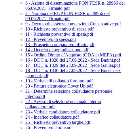
6 - Azione di disseminazione PON FESR n. 28966 del
06.09.2021_Firmato.pdf
7 - Nomina del RUP PON FESR n. 28966 del
09.06.2021_Firmato.pdf
9 - Decreto di assenza convenzioni Consip attive.pdf
10 - Richiesta preventivo di spesa.pdf
11 - Richiesta preventivo di spesa.pdf
12 - Preventivo di spesa.pdf
13 - Prospetto comparativo offerte.pdf
14 - Decreto di aggiudicazione.pdf
15 - Ordine Diretto d’Acquisto (ODA in MEPA).pdf
16 - DDT n. 1828 del 27.09.2022 - Sede Badini.pdf
17 - DDT n. 1829 del 27.09.2022 - Sede Galilei.pdf
18 - DDT n. 1830 del 27.09.2022 - Sede Bocchi -ex
geometri.pdf
19 - Verbale di collaudo fornitura.pdf
20 - Fattura elettronica Cover Up.pdf
21 - Determina selezione collaudatore personale
interno.pdf
22 - Avviso di selezione personale interno
collaudatore.pdf
23 - Verbale candidatura collaudatore.pdf
24 - Incarico collaudatore.pdf
25 - Richiesta preventivo targhe.pdf
26 - Preventivo targhe.pdf