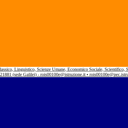
 Classico, Linguistico, Scienze Umane, Economico Sociale, Scientifico,
 21881 (sede Galilei) - rois00100e@istruzione.it • rois00100e@pec.istr