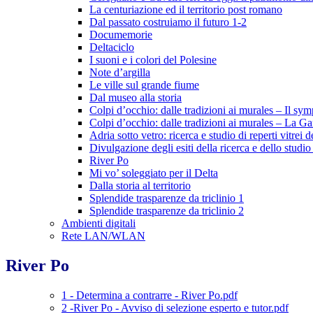
La centuriazione ed il territorio post romano
Dal passato costruiamo il futuro 1-2
Documemorie
Deltaciclo
I suoni e i colori del Polesine
Note d’argilla
Le ville sul grande fiume
Dal museo alla storia
Colpi d’occhio: dalle tradizioni ai murales – Il sym
Colpi d’occhio: dalle tradizioni ai murales – La Gan
Adria sotto vetro: ricerca e studio di reperti vitre
Divulgazione degli esiti della ricerca e dello studi
River Po
Mi vo’ soleggiato per il Delta
Dalla storia al territorio
Splendide trasparenze da triclinio 1
Splendide trasparenze da triclinio 2
Ambienti digitali
Rete LAN/WLAN
River Po
1 - Determina a contrarre - River Po.pdf
2 -River Po - Avviso di selezione esperto e tutor.pdf