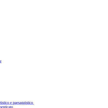
le
tistico e paesaggistico
menticato