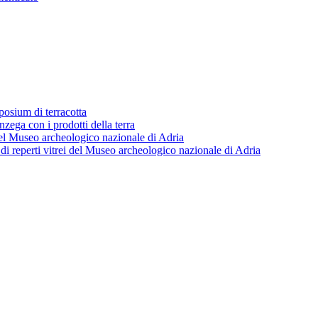
posium di terracotta
zega con i prodotti della terra
i del Museo archeologico nazionale di Adria
o di reperti vitrei del Museo archeologico nazionale di Adria