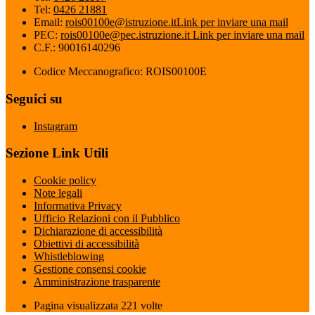
Tel:
0426 21881
Email:
rois00100e@istruzione.it
Link per inviare una mail
PEC:
rois00100e@pec.istruzione.it
Link per inviare una mail
C.F.: 90016140296
Codice Meccanografico: ROIS00100E
Seguici su
Instagram
Sezione Link Utili
Cookie policy
Note legali
Informativa Privacy
Ufficio Relazioni con il Pubblico
Dichiarazione di accessibilità
Obiettivi di accessibilità
Whistleblowing
Gestione consensi cookie
Amministrazione trasparente
Pagina visualizzata
221
volte