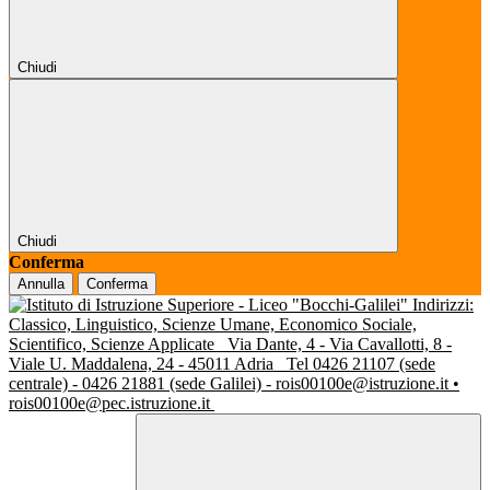
Chiudi
Chiudi
Conferma
Annulla
Conferma
Indirizzi:
Classico, Linguistico, Scienze Umane, Economico Sociale,
Scientifico, Scienze Applicate
Via Dante, 4 - Via Cavallotti, 8 -
Viale U. Maddalena, 24 - 45011 Adria
Tel 0426 21107 (sede
centrale) - 0426 21881 (sede Galilei) - rois00100e@istruzione.it •
rois00100e@pec.istruzione.it