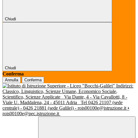
Chiudi
Chiudi
Conferma
Annulla
Conferma
Indirizzi:
Classico, Linguistico, Scienze Umane, Economico Sociale,
Scientifico, Scienze Applicate
Via Dante, 4 - Via Cavallotti, 8 -
Viale U. Maddalena, 24 - 45011 Adria
Tel 0426 21107 (sede
centrale) - 0426 21881 (sede Galilei) - rois00100e@istruzione.it •
rois00100e@pec.istruzione.it