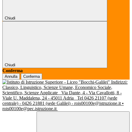
Chiudi
Chiudi
Conferma
Annulla
Conferma
Indirizzi:
Classico, Linguistico, Scienze Umane, Economico Sociale,
Scientifico, Scienze Applicate
Via Dante, 4 - Via Cavallotti, 8 -
Viale U. Maddalena, 24 - 45011 Adria
Tel 0426 21107 (sede
centrale) - 0426 21881 (sede Galilei) - rois00100e@istruzione.it •
rois00100e@pec.istruzione.it