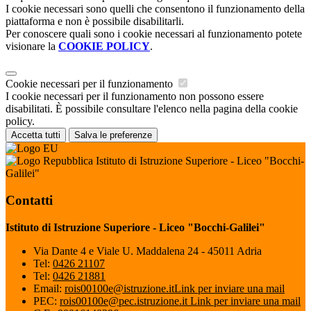
I cookie necessari sono quelli che consentono il funzionamento della
piattaforma e non è possibile disabilitarli.
Per conoscere quali sono i cookie necessari al funzionamento potete
visionare la
COOKIE POLICY
.
Cookie necessari per il funzionamento
I cookie necessari per il funzionamento non possono essere
disabilitati. È possibile consultare l'elenco nella pagina della cookie
policy.
Accetta tutti
Salva le preferenze
Istituto di Istruzione Superiore - Liceo "Bocchi-
Galilei"
Contatti
Istituto di Istruzione Superiore - Liceo "Bocchi-Galilei"
Via Dante 4 e Viale U. Maddalena 24 - 45011 Adria
Tel:
0426 21107
Tel:
0426 21881
Email:
rois00100e@istruzione.it
Link per inviare una mail
PEC:
rois00100e@pec.istruzione.it
Link per inviare una mail