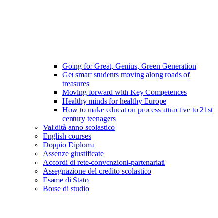
Going for Great, Genius, Green Generation
Get smart students moving along roads of
treasures
Moving forward with Key Competences
Healthy minds for healthy Europe
How to make education process attractive to 21st
century teenagers
Validità anno scolastico
English courses
Doppio Diploma
Assenze giustificate
Accordi di rete-convenzioni-partenariati
Assegnazione del credito scolastico
Esame di Stato
Borse di studio