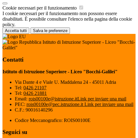
Cookie necessari per il funzionamento
I cookie necessari per il funzionamento non possono essere
disabilitati. È possibile consultare l'elenco nella pagina della cookie
policy.
Accetta tutti
Salva le preferenze
Istituto di Istruzione Superiore - Liceo "Bocchi-
Galilei"
Contatti
Istituto di Istruzione Superiore - Liceo "Bocchi-Galilei"
Via Dante 4 e Viale U. Maddalena 24 - 45011 Adria
Tel:
0426 21107
Tel:
0426 21881
Email:
rois00100e@istruzione.it
Link per inviare una mail
PEC:
rois00100e@pec.istruzione.it
Link per inviare una mail
C.F.: 90016140296
Codice Meccanografico: ROIS00100E
Seguici su