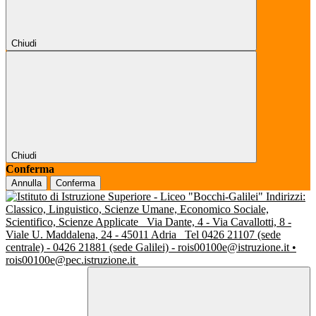
Chiudi
Chiudi
Conferma
Annulla
Conferma
Indirizzi:
Classico, Linguistico, Scienze Umane, Economico Sociale,
Scientifico, Scienze Applicate
Via Dante, 4 - Via Cavallotti, 8 -
Viale U. Maddalena, 24 - 45011 Adria
Tel 0426 21107 (sede
centrale) - 0426 21881 (sede Galilei) - rois00100e@istruzione.it •
rois00100e@pec.istruzione.it