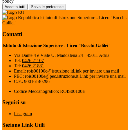
policy.
Accetta tutti
Salva le preferenze
Istituto di Istruzione Superiore - Liceo "Bocchi-
Galilei"
Contatti
Istituto di Istruzione Superiore - Liceo "Bocchi-Galilei"
Via Dante 4 e Viale U. Maddalena 24 - 45011 Adria
Tel:
0426 21107
Tel:
0426 21881
Email:
rois00100e@istruzione.it
Link per inviare una mail
PEC:
rois00100e@pec.istruzione.it
Link per inviare una mail
C.F.: 90016140296
Codice Meccanografico: ROIS00100E
Seguici su
Instagram
Sezione Link Utili