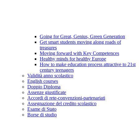
Going for Great, Genius, Green Generation
Get smart students moving along roads of
treasures
Moving forward with Key Competences
Healthy minds for healthy Europe
How to make education process attractive to 21st
century teenagers
Validità anno scolastico
English courses
Doppio Diploma
Assenze giustificate
Accordi di rete-convenzioni-partenariati
Assegnazione del credito scolastico
Esame di Stato
Borse di studio