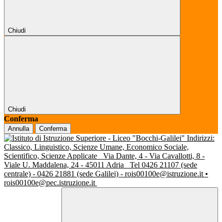
Chiudi
Chiudi
Conferma
Annulla
Conferma
Indirizzi:
Classico, Linguistico, Scienze Umane, Economico Sociale,
Scientifico, Scienze Applicate
Via Dante, 4 - Via Cavallotti, 8 -
Viale U. Maddalena, 24 - 45011 Adria
Tel 0426 21107 (sede
centrale) - 0426 21881 (sede Galilei) - rois00100e@istruzione.it •
rois00100e@pec.istruzione.it