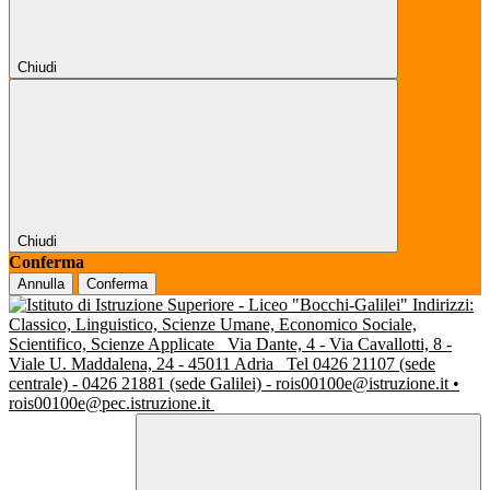
Chiudi
Chiudi
Conferma
Annulla
Conferma
Indirizzi:
Classico, Linguistico, Scienze Umane, Economico Sociale,
Scientifico, Scienze Applicate
Via Dante, 4 - Via Cavallotti, 8 -
Viale U. Maddalena, 24 - 45011 Adria
Tel 0426 21107 (sede
centrale) - 0426 21881 (sede Galilei) - rois00100e@istruzione.it •
rois00100e@pec.istruzione.it