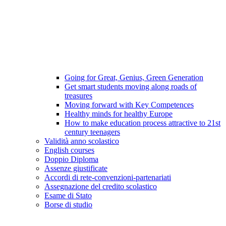
Going for Great, Genius, Green Generation
Get smart students moving along roads of
treasures
Moving forward with Key Competences
Healthy minds for healthy Europe
How to make education process attractive to 21st
century teenagers
Validità anno scolastico
English courses
Doppio Diploma
Assenze giustificate
Accordi di rete-convenzioni-partenariati
Assegnazione del credito scolastico
Esame di Stato
Borse di studio