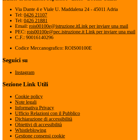
Via Dante 4 e Viale U. Maddalena 24 - 45011 Adria
Tel:
0426 21107
Tel:
0426 21881
Email:
rois00100e@istruzione.it
Link per inviare una mail
PEC:
rois00100e@pec.istruzione.it
Link per inviare una mail
C.F.: 90016140296
Codice Meccanografico: ROIS00100E
Seguici su
Instagram
Sezione Link Utili
Cookie policy
Note legali
Informativa Privacy
Ufficio Relazioni con il Pubblico
Dichiarazione di accessibilità
Obiettivi di accessibilità
Whistleblowing
Gestione consensi cookie