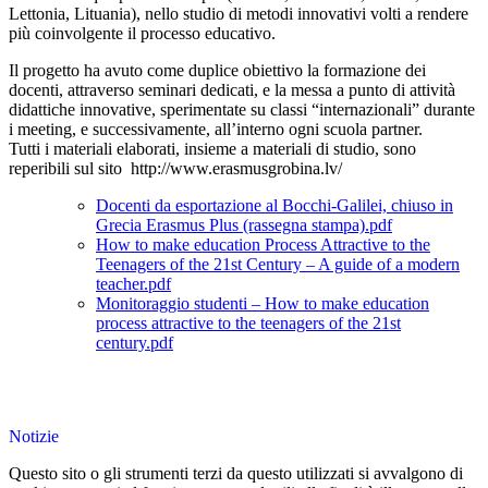
Lettonia, Lituania), nello studio di metodi innovativi volti a rendere
più coinvolgente il processo educativo.
Il progetto ha avuto come duplice obiettivo la formazione dei
docenti, attraverso seminari dedicati, e la messa a punto di attività
didattiche innovative, sperimentate su classi “internazionali” durante
i meeting, e successivamente, all’interno ogni scuola partner.
Tutti i materiali elaborati, insieme a materiali di studio, sono
reperibili sul sito
http://www.erasmusgrobina.lv/
Docenti da esportazione al Bocchi-Galilei, chiuso in
Grecia Erasmus Plus (rassegna stampa).pdf
How to make education Process Attractive to the
Teenagers of the 21st Century – A guide of a modern
teacher.pdf
Monitoraggio studenti – How to make education
process attractive to the teenagers of the 21st
century.pdf
Notizie
Questo sito o gli strumenti terzi da questo utilizzati si avvalgono di