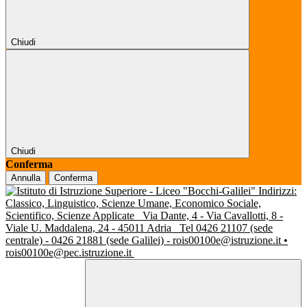
Chiudi
Chiudi
Conferma
Annulla
Conferma
Indirizzi:
Classico, Linguistico, Scienze Umane, Economico Sociale,
Scientifico, Scienze Applicate
Via Dante, 4 - Via Cavallotti, 8 -
Viale U. Maddalena, 24 - 45011 Adria
Tel 0426 21107 (sede
centrale) - 0426 21881 (sede Galilei) - rois00100e@istruzione.it •
rois00100e@pec.istruzione.it