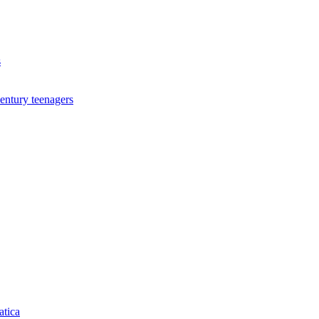
s
century teenagers
atica