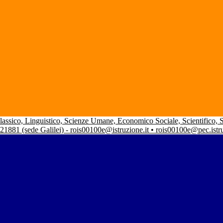
 Classico, Linguistico, Scienze Umane, Economico Sociale, Scientifico,
 21881 (sede Galilei) - rois00100e@istruzione.it • rois00100e@pec.istr