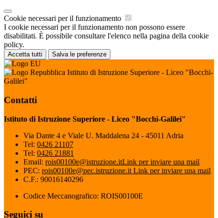
Cookie necessari per il funzionamento
I cookie necessari per il funzionamento non possono essere
disabilitati. È possibile consultare l'elenco nella pagina della cookie
policy.
Accetta tutti
Salva le preferenze
Istituto di Istruzione Superiore - Liceo "Bocchi-
Galilei"
Contatti
Istituto di Istruzione Superiore - Liceo "Bocchi-Galilei"
Via Dante 4 e Viale U. Maddalena 24 - 45011 Adria
Tel:
0426 21107
Tel:
0426 21881
Email:
rois00100e@istruzione.it
Link per inviare una mail
PEC:
rois00100e@pec.istruzione.it
Link per inviare una mail
C.F.: 90016140296
Codice Meccanografico: ROIS00100E
Seguici su