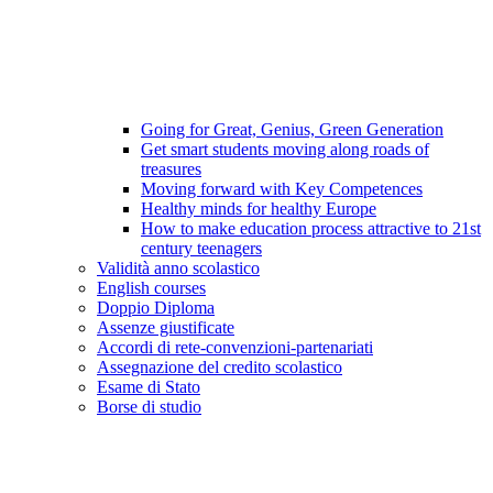
Going for Great, Genius, Green Generation
Get smart students moving along roads of
treasures
Moving forward with Key Competences
Healthy minds for healthy Europe
How to make education process attractive to 21st
century teenagers
Validità anno scolastico
English courses
Doppio Diploma
Assenze giustificate
Accordi di rete-convenzioni-partenariati
Assegnazione del credito scolastico
Esame di Stato
Borse di studio