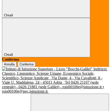
Chiudi
Chiudi
Conferma
Annulla
Conferma
Indirizzi:
Classico, Linguistico, Scienze Umane, Economico Sociale,
Scientifico, Scienze Applicate
Via Dante, 4 - Via Cavallotti, 8 -
Viale U. Maddalena, 24 - 45011 Adria
Tel 0426 21107 (sede
centrale) - 0426 21881 (sede Galilei) - rois00100e@istruzione.it •
rois00100e@pec.istruzione.it