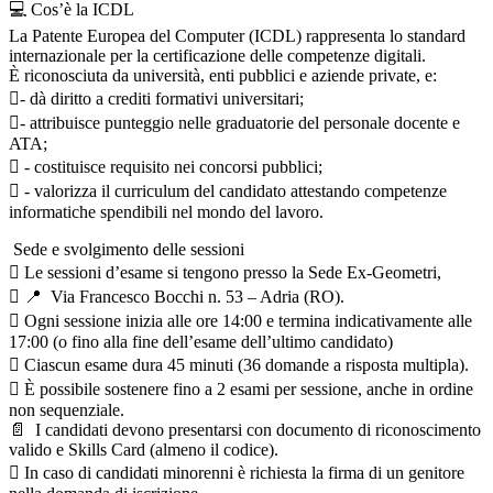
💻 Cos’è la ICDL
La Patente Europea del Computer (ICDL) rappresenta lo standard
internazionale per la certificazione delle competenze digitali.
È riconosciuta da università, enti pubblici e aziende private, e:
- dà diritto a crediti formativi universitari;
- attribuisce punteggio nelle graduatorie del personale docente e
ATA;
 - costituisce requisito nei concorsi pubblici;
 - valorizza il curriculum del candidato attestando competenze
informatiche spendibili nel mondo del lavoro.
Sede e svolgimento delle sessioni
 Le sessioni d’esame si tengono presso la Sede Ex-Geometri,

📍
Via Francesco Bocchi n. 53 – Adria (RO).
 Ogni sessione inizia alle ore 14:00 e termina indicativamente alle
17:00 (o fino alla fine dell’esame dell’ultimo candidato)
 Ciascun esame dura 45 minuti (36 domande a risposta multipla).
 È possibile sostenere fino a 2 esami per sessione, anche in ordine
non sequenziale.
📄
I candidati devono presentarsi con documento di riconoscimento
valido e Skills Card (almeno il codice).
 In caso di candidati minorenni è richiesta la firma di un genitore