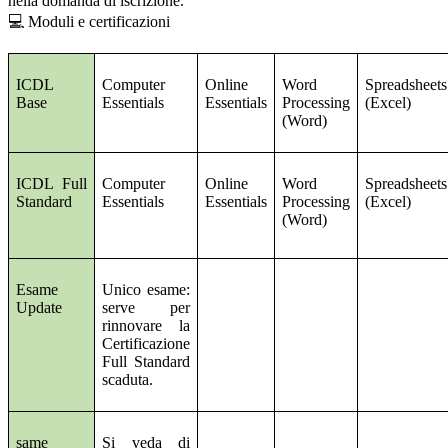
nella domanda di iscrizione.
💻 Moduli e certificazioni
ICDL
Computer
Online
Word
Spreadsheets
Base
Essentials
Essentials
Processing
(Excel)
(Word)
ICDL Full
Computer
Online
Word
Spreadsheets
Standard
Essentials
Essentials
Processing
(Excel)
(Word)
Esame
Unico esame:
Update
serve per
rinnovare la
Certificazione
Full Standard
scaduta.
same
Si veda di